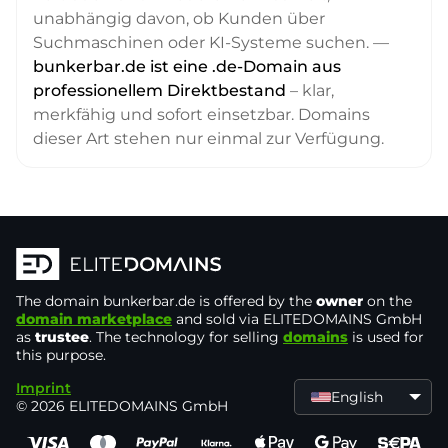
unabhängig davon, ob Kunden über
Suchmaschinen oder KI-Systeme suchen. —
bunkerbar.de ist eine .de-Domain aus
professionellem Direktbestand
– klar,
merkfähig und sofort einsetzbar. Domains
dieser Art stehen nur einmal zur Verfügung.
The domain
bunkerbar.de
is offered by the
owner
on the
domain marketplace
and sold via ELITEDOMAINS GmbH
as
trustee
. The technology for selling
domains
is used for
this purpose.
Imprint
English
© 2026 ELITEDOMAINS GmbH