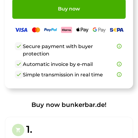
Buy now
check
Secure payment with buyer
info_outline
protection
check
Automatic invoice by e-mail
info_outline
check
Simple transmission in real time
info_outline
Buy now bunkerbar.de!
1.
shopping_cart