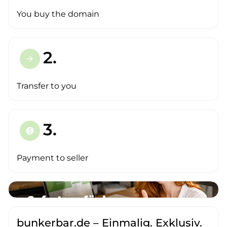
You buy the domain
2.
arrow_forward
Transfer to you
3.
paid
Payment to seller
bunkerbar.de – Einmalig. Exklusiv.